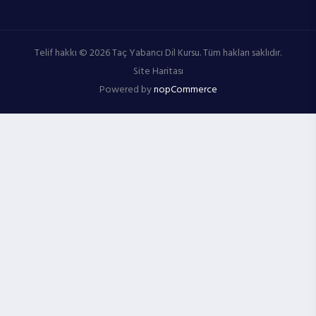
Telif hakkı © 2026 Taç Yabancı Dil Kursu. Tüm hakları saklıdır.
Site Haritası
Powered by
nopCommerce