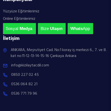
Yüzyüze Eğitimlerimiz
Online Eğitimlerimiz
Sosyal
Medya
Bize
Ulaşın
Whats
App
İletişim
ANKARA, Meşrutiyet Cad. No:1 koray iş merkezi 6., 7. ve 8.
kat no:11-12-13-14-15-16 Çankaya Ankara
info@kizilaytacdil.com
0850 227 02 45
0536 064 82 21
0536 771 79 96