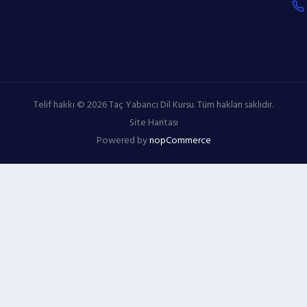
Telif hakkı © 2026 Taç Yabancı Dil Kursu. Tüm hakları saklıdır.
Site Haritası
Powered by
nopCommerce