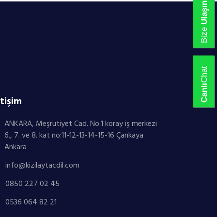
Ulaşın
Bize
Chat
Canlı
etişim
ANKARA, Meşrutiyet Cad. No:1 koray iş merkezi
6., 7. ve 8. kat no:11-12-13-14-15-16 Çankaya
Ankara
info@kizilaytacdil.com
0850 227 02 45
0536 064 82 21