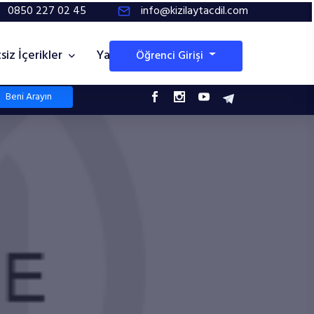
0850 227 02 45
info@kizilaytacdil.com
siz İçerikler
Yayınlarımız
Öğrenci Girişi
Beni Arayın