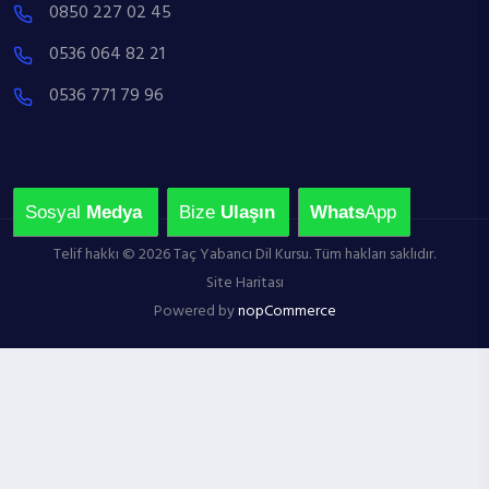
0850 227 02 45
0536 064 82 21
0536 771 79 96
Sosyal
Medya
Bize
Ulaşın
Whats
App
Telif hakkı © 2026 Taç Yabancı Dil Kursu. Tüm hakları saklıdır.
Site Haritası
Powered by
nopCommerce